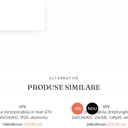
ALTERNATIVE
PRODUSE SIMILARE
GTV
GTV
-9%
NOU
za incorporabila in blat GTV
Priza incastrabila dreptungh
xSCHUKO, IP20, aluminiu
2xSCHUKO, 2xUSB, 1xRJ45, a
160,00 Lei
150,00 Lei
246,00 Lei
225,00 Lei