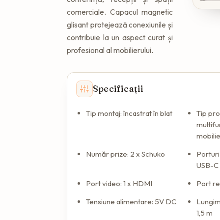
comerciale. Capacul magnetic
glisant protejează conexiunile și
contribuie la un aspect curat și
profesional al mobilierului.
Specificații
Tip montaj: încastrat în blat
Tip pro
multifu
mobili
Număr prize: 2 x Schuko
Porturi
USB-C
Port video: 1 x HDMI
Port re
Tensiune alimentare: 5V DC
Lungim
1,5 m