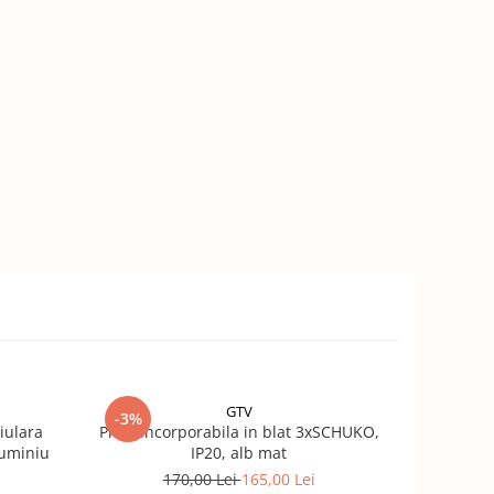
GTV
-3%
-8%
iulara
Priza incorporabila in blat 3xSCHUKO,
Priza i
luminiu
IP20, alb mat
2xS
170,00 Lei
165,00 Lei
2