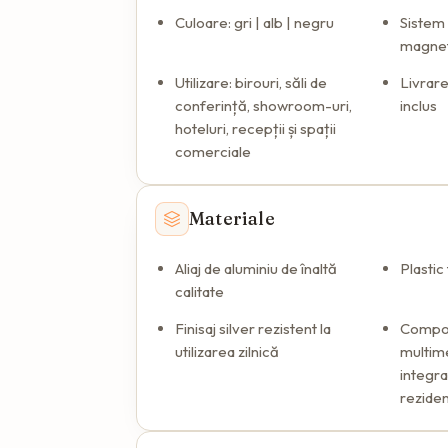
Culoare: gri | alb | negru
Sistem
magneti
Utilizare: birouri, săli de
Livrare
conferință, showroom-uri,
inclus
hoteluri, recepții și spații
comerciale
Materiale
Aliaj de aluminiu de înaltă
Plastic
calitate
Finisaj silver rezistent la
Compon
utilizarea zilnică
multim
integra
reziden