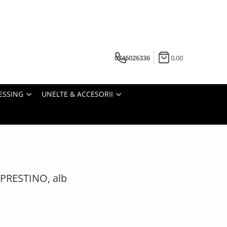
0746026336
0,00
ESSING
UNELTE & ACCESORII
t PRESTINO, alb