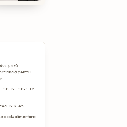
dus: priză
ncțională pentru
er
 USB: 1 x USB-A, 1 x
țea: 1 x RJ45
e cablu alimentare: