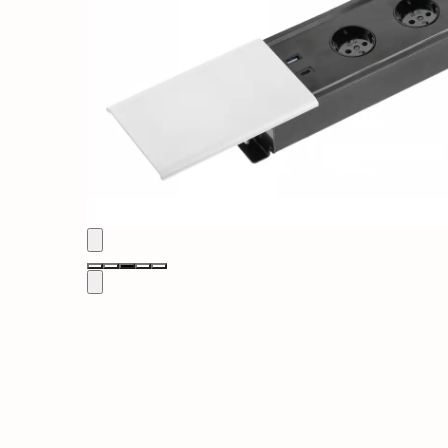
Solutii de curatat & Adezivi
Profile maner
Plinte, antistropi & accesorii
Alte accesorii