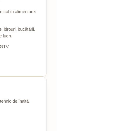
ă
 cablu alimentare:
e: birouri, bucătării,
e lucru
 GTV
 tehnic de înaltă