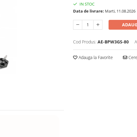
IN STOC
Data de livrare:
Marti, 11.08.2026
ADAUG
Cod Produs:
AE-BPW3GS-80
A
Adauga la Favorite
Cere 