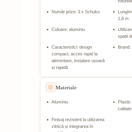
rotund
Număr prize: 3 x Schuko
Lungime
1,8 m
Culoare: aluminiu
Utilizar
spații d
Caracteristici: design
Brand:
compact, acces rapid la
alimentare, instalare ușoară
și rapidă
Materiale
Aluminiu
Plastic
calitate
Finisaj rezistent la utilizarea
zilnică și integrarea în