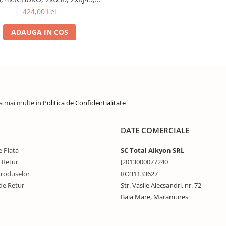
incarcare WIRELESS, alb
424,00 Lei
ADAUGA IN COS
la mai multe in
Politica de Confidentialitate
DATE COMERCIALE
 Plata
SC Total Alkyon SRL
e Retur
J2013000077240
Produselor
RO31133627
de Retur
Str. Vasile Alecsandri, nr. 72
Baia Mare, Maramures