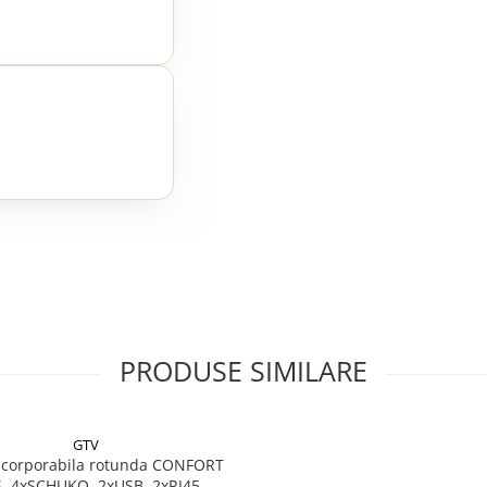
PRODUSE SIMILARE
GTV
incorporabila rotunda CONFORT
, 4xSCHUKO, 2xUSB, 2xRJ45,