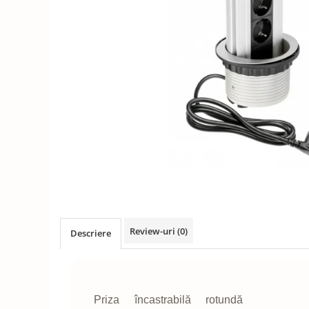
Solutii de curatat & Adezivi
Profile maner
Plinte, antistropi & accesorii
Alte accesorii
Review-uri
(0)
Descriere
Priza încastrabilă rotundă