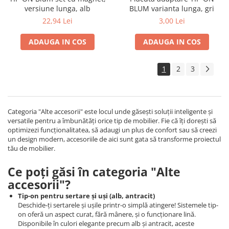
versiune lunga, alb
BLUM varianta lunga, gri
22,94 Lei
3,00 Lei
ADAUGA IN COS
ADAUGA IN COS
1
2
3
Categoria "Alte accesorii" este locul unde găsești soluții inteligente și
versatile pentru a îmbunătăți orice tip de mobilier. Fie că îți dorești să
optimizezi funcționalitatea, să adaugi un plus de confort sau să creezi
un design modern, accesoriile de aici sunt gata să transforme proiectul
tău de mobilier.
Ce poți găsi în categoria "Alte
accesorii"?
Tip-on pentru sertare și uși (alb, antracit)
Deschide-ți sertarele și ușile printr-o simplă atingere! Sistemele tip-
on oferă un aspect curat, fără mânere, și o funcționare lină.
Disponibile în culori elegante precum alb și antracit, aceste