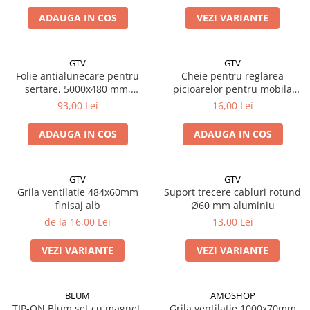
Solutii de curatat & Adezivi
ADAUGA IN COS
VEZI VARIANTE
Profile maner
Plinte, antistropi & accesorii
GTV
GTV
Alte accesorii
Folie antialunecare pentru
Cheie pentru reglarea
sertare, 5000x480 mm,
picioarelor pentru mobila
antracit
DPA/DPD
93,00 Lei
16,00 Lei
ADAUGA IN COS
ADAUGA IN COS
GTV
GTV
Grila ventilatie 484x60mm
Suport trecere cabluri rotund
finisaj alb
Ø60 mm aluminiu
de la 16,00 Lei
13,00 Lei
VEZI VARIANTE
VEZI VARIANTE
BLUM
AMOSHOP
TIP-ON Blum set cu magnet,
Grila ventilatie 1000x70mm