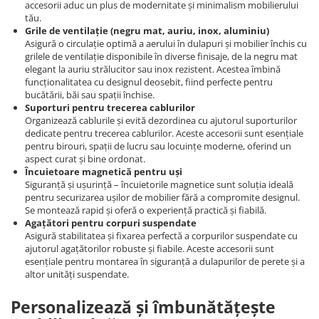
accesorii aduc un plus de modernitate și minimalism mobilierului
tău.
Grile de ventilație (negru mat, auriu, inox, aluminiu)
Asigură o circulație optimă a aerului în dulapuri și mobilier închis cu
grilele de ventilație disponibile în diverse finisaje, de la negru mat
elegant la auriu strălucitor sau inox rezistent. Acestea îmbină
funcționalitatea cu designul deosebit, fiind perfecte pentru
bucătării, băi sau spații închise.
Suporturi pentru trecerea cablurilor
Organizează cablurile și evită dezordinea cu ajutorul suporturilor
dedicate pentru trecerea cablurilor. Aceste accesorii sunt esențiale
pentru birouri, spații de lucru sau locuințe moderne, oferind un
aspect curat și bine ordonat.
Încuietoare magnetică pentru uși
Siguranță și ușurință – încuietorile magnetice sunt soluția ideală
pentru securizarea ușilor de mobilier fără a compromite designul.
Se montează rapid și oferă o experiență practică și fiabilă.
Agațători pentru corpuri suspendate
Asigură stabilitatea și fixarea perfectă a corpurilor suspendate cu
ajutorul agațătorilor robuste și fiabile. Aceste accesorii sunt
esențiale pentru montarea în siguranță a dulapurilor de perete și a
altor unități suspendate.
Personalizează și îmbunătățește