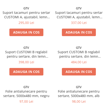
GTV
GTV
Suport tacamuri pentru sertar
Suport tacamuri pentru sertar
CUSTOMI A, ajustabil, lemn,
CUSTOMI A, ajustabil, lemn,
l=450mm
l=500mm
295,00 Lei
337,00 Lei
ADAUGA IN COS
ADAUGA IN COS
GTV
GTV
Suport CUSTOMI B reglabil
Suport CUSTOMI B reglabil
pentru sertare, din lemn
pentru sertare, din lemn
pentru MODERN BOX/ AXIS ,
pentru MODERN BOX/ AXIS ,
398,00 Lei
484,00 Lei
l=450mm
l=500mm
ADAUGA IN COS
ADAUGA IN COS
GTV
GTV
Folie antialunecare pentru
Folie antialunecare pentru
sertare, 5000x480 mm, negru
sertare, 5000x480 mm, alb
97,00 Lei
98,00 Lei