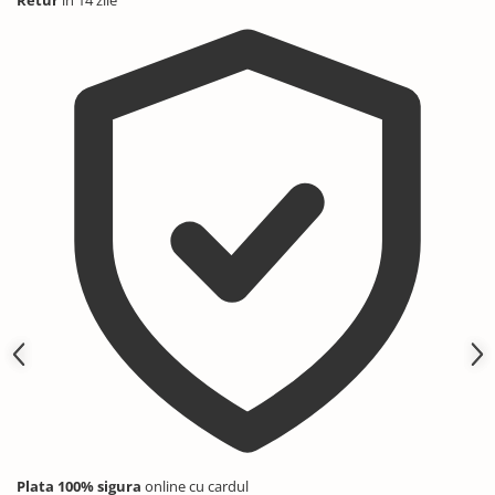
Retur
in 14 zile
Plata 100% sigura
online cu cardul