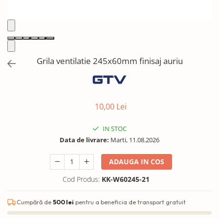
Solutii de curatat & Adezivi
Profile maner
Plinte, antistropi & accesorii
Alte accesorii
Grila ventilatie 245x60mm finisaj auriu
10,00 Lei
IN STOC
Data de livrare:
Marti, 11.08.2026
ADAUGA IN COS
Cod Produs:
KK-W60245-21
Cumpără de
500 lei
pentru a beneficia de transport gratuit