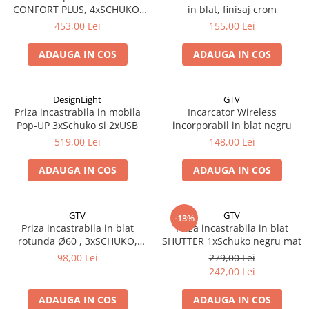
CONFORT PLUS, 4xSCHUKO,
in blat, finisaj crom
2xUSB, 2xRJ45, WIRELESS,
453,00 Lei
155,00 Lei
negru
ADAUGA IN COS
ADAUGA IN COS
DesignLight
GTV
Priza incastrabila in mobila
Incarcator Wireless
Pop-UP 3xSchuko si 2xUSB
incorporabil in blat negru
519,00 Lei
148,00 Lei
ADAUGA IN COS
ADAUGA IN COS
GTV
GTV
-13%
Priza incastrabila in blat
Priza incastrabila in blat
rotunda Ø60 , 3xSCHUKO,
SHUTTER 1xSchuko negru mat
cablu 1.5 m, aluminiu
98,00 Lei
279,00 Lei
242,00 Lei
ADAUGA IN COS
ADAUGA IN COS