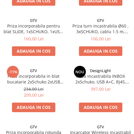
ADAUGA IN COS
ADAUGA IN COS
GTV
GTV
Priza incorporabila pentru
Priza turn incastrabila Ø60 ,
blat SLIDE, 1xSCHUKO, 1xUSB,
3xSCHUKO, cablu 1.5 m,
finisaj inox
negru
160,00 Lei
106,00 Lei
ADAUGA IN COS
ADAUGA IN COS
GTV
DesignLight
-11%
NOU
Priza incorporabila in blat
Priza incastrabila INBOX
bucatarie 2xSchuko 2xUSB
2xSchuko, USB A+C, RJ45,
aluminiu
HDMI
234,00 Lei
397,00 Lei
209,00 Lei
ADAUGA IN COS
ADAUGA IN COS
GTV
GTV
Priza incorporabila rotunda
Incarcator Wireless incastrabil