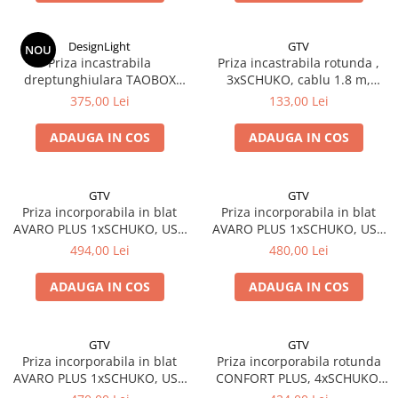
DesignLight
GTV
NOU
Priza incastrabila
Priza incastrabila rotunda ,
dreptunghiulara TAOBOX
3xSCHUKO, cablu 1.8 m,
2xSCHUKO, USB A+C
aluminiu, GTV
375,00 Lei
133,00 Lei
ADAUGA IN COS
ADAUGA IN COS
GTV
GTV
Priza incorporabila in blat
Priza incorporabila in blat
AVARO PLUS 1xSCHUKO, USB
AVARO PLUS 1xSCHUKO, USB
A+C, incarcare WIRELESS, alb
A+C, incarcare WIRELESS, gri
494,00 Lei
480,00 Lei
ADAUGA IN COS
ADAUGA IN COS
GTV
GTV
Priza incorporabila in blat
Priza incorporabila rotunda
AVARO PLUS 1xSCHUKO, USB
CONFORT PLUS, 4xSCHUKO,
A+C, incarcare WIRELESS,
2xUSB, 2xRJ45, incarcare