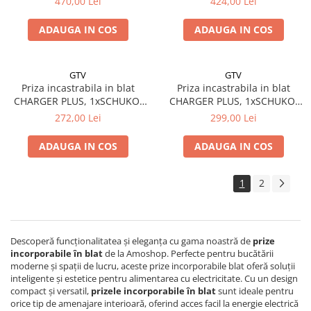
470,00 Lei
424,00 Lei
negru mat
WIRELESS, alb
ADAUGA IN COS
ADAUGA IN COS
GTV
GTV
Priza incastrabila in blat
Priza incastrabila in blat
CHARGER PLUS, 1xSCHUKO,
CHARGER PLUS, 1xSCHUKO,
2xUSB, HDMI, incarcare
2xUSB, HDMI, incarcare
272,00 Lei
299,00 Lei
WIRELESS, negru mat
WIRELESS, alb
ADAUGA IN COS
ADAUGA IN COS
1
2
Descoperă funcționalitatea și eleganța cu gama noastră de
prize
incorporabile în blat
de la Amoshop. Perfecte pentru bucătării
moderne și spații de lucru, aceste prize incorporabile blat oferă soluții
inteligente și estetice pentru alimentarea cu electricitate. Cu un design
compact și versatil,
prizele incorporabile în blat
sunt ideale pentru
orice tip de amenajare interioară, oferind acces facil la energie electrică