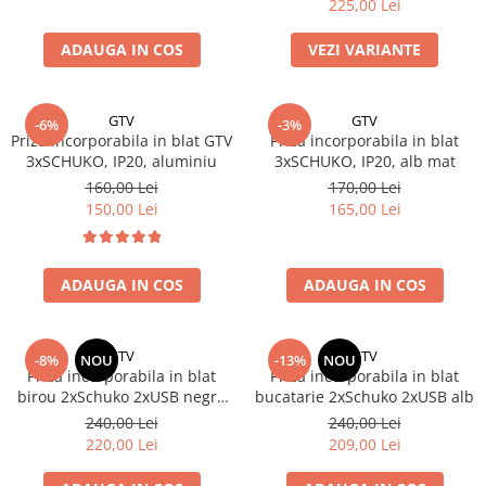
Solutii de curatat & Adezivi
225,00 Lei
Profile maner
ADAUGA IN COS
VEZI VARIANTE
Plinte, antistropi & accesorii
Alte accesorii
GTV
GTV
-6%
-3%
Priza incorporabila in blat GTV
Priza incorporabila in blat
3xSCHUKO, IP20, aluminiu
3xSCHUKO, IP20, alb mat
160,00 Lei
170,00 Lei
150,00 Lei
165,00 Lei
ADAUGA IN COS
ADAUGA IN COS
GTV
GTV
-8%
NOU
-13%
NOU
Priza incorporabila in blat
Priza incorporabila in blat
birou 2xSchuko 2xUSB negru
bucatarie 2xSchuko 2xUSB alb
mat
240,00 Lei
240,00 Lei
220,00 Lei
209,00 Lei