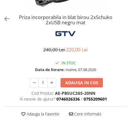
Solutii de curatat & Adezivi
Profile maner
Priza incorporabila in blat birou 2xSchuko
Plinte, antistropi & accesorii
2xUSB negru mat
Alte accesorii
240,00 Lei
220,00 Lei
IN STOC
Data de livrare:
maine, 07.08.2026
ADAUGA IN COS
Cod Produs:
AE-PBSUC2GS-20NN
Ai nevoie de ajutor?
0746026336
/
0755209601
Adauga la Favorite
Cere informatii