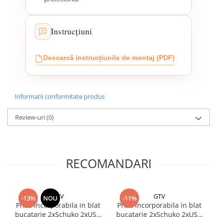
Instrucțiuni
Descarcă instrucțiunile de montaj (PDF)
Informatii conformitate produs
Review-uri
(0)
RECOMANDARI
GTV
GTV
-13%
NOU
-11%
Priza incorporabila in blat
Priza incorporabila in blat
bucatarie 2xSchuko 2xUSB
bucatarie 2xSchuko 2xUSB