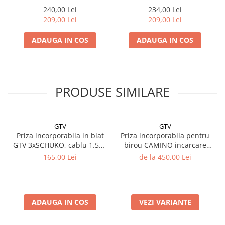
alb
aluminiu
240,00 Lei
234,00 Lei
209,00 Lei
209,00 Lei
ADAUGA IN COS
ADAUGA IN COS
PRODUSE SIMILARE
GTV
GTV
Priza incorporabila in blat
Priza incorporabila pentru
GTV 3xSCHUKO, cablu 1.5m,
birou CAMINO incarcare
IP20, negru mat
wireless
165,00 Lei
de la 450,00 Lei
ADAUGA IN COS
VEZI VARIANTE