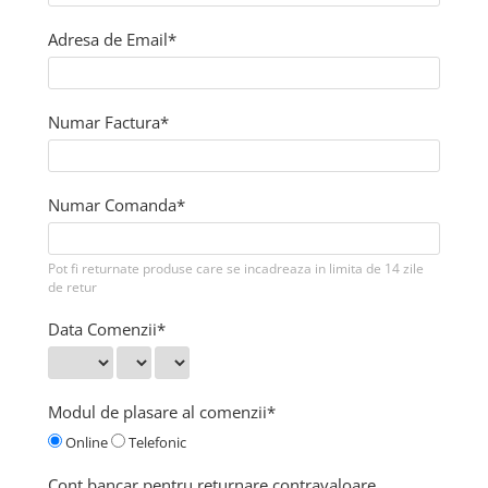
Solutii de curatat & Adezivi
Profile maner
Adresa de Email*
Plinte, antistropi & accesorii
Alte accesorii
Numar Factura*
Numar Comanda*
Pot fi returnate produse care se incadreaza in limita de 14 zile
de retur
Data Comenzii*
Modul de plasare al comenzii*
Online
Telefonic
Cont bancar pentru returnare contravaloare