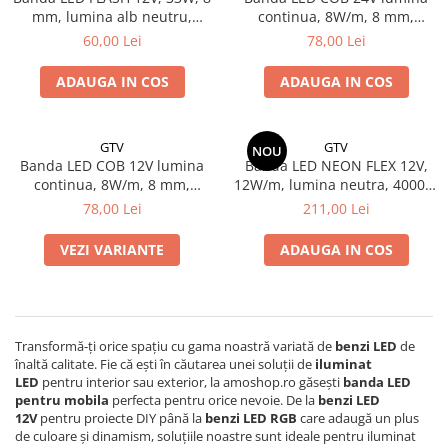
mm, lumina alb neutru,
continua, 8W/m, 8 mm,
4000K, IP20, 5m
lumina rece, 6500K, IP20, 5m
60,00 Lei
78,00 Lei
ADAUGA IN COS
ADAUGA IN COS
GTV
GTV
NOU
Banda LED COB 12V lumina
Banda LED NEON FLEX 12V,
continua, 8W/m, 8 mm,
12W/m, lumina neutra, 4000K,
lumina rece, 6500K, IP20, 5m
IP65, 5m - GTV
78,00 Lei
211,00 Lei
VEZI VARIANTE
ADAUGA IN COS
Transformă-ți orice spațiu cu gama noastră variată de
benzi LED
de
înaltă calitate. Fie că ești în căutarea unei soluții de
iluminat
LED
pentru interior sau exterior, la amoshop.ro găsești
banda LED
pentru mobila
perfecta pentru orice nevoie. De la
benzi LED
12V
pentru proiecte DIY până la
benzi LED RGB
care adaugă un plus
de culoare și dinamism, soluțiile noastre sunt ideale pentru iluminat