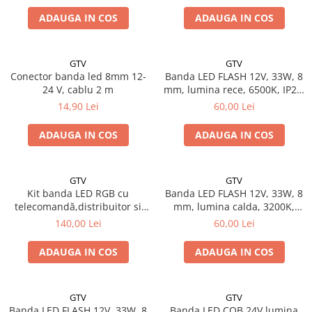
Solutii de curatat & Adezivi
ADAUGA IN COS
ADAUGA IN COS
Profile maner
Plinte, antistropi & accesorii
GTV
GTV
Alte accesorii
Conector banda led 8mm 12-
Banda LED FLASH 12V, 33W, 8
24 V, cablu 2 m
mm, lumina rece, 6500K, IP20,
5m
14,90 Lei
60,00 Lei
ADAUGA IN COS
ADAUGA IN COS
GTV
GTV
Kit banda LED RGB cu
Banda LED FLASH 12V, 33W, 8
telecomandă,distribuitor si
mm, lumina calda, 3200K,
banda LED 5m, 25W , IP20
IP20, 5m
140,00 Lei
60,00 Lei
ADAUGA IN COS
ADAUGA IN COS
GTV
GTV
Banda LED FLASH 12V, 33W, 8
Banda LED COB 24V lumina