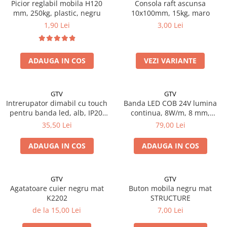
Picior reglabil mobila H120
Consola raft ascunsa
mm, 250kg, plastic, negru
10x100mm, 15kg, maro
1,90 Lei
3,00 Lei
ADAUGA IN COS
VEZI VARIANTE
GTV
GTV
Intrerupator dimabil cu touch
Banda LED COB 24V lumina
pentru banda led, alb, IP20,
continua, 8W/m, 8 mm,
22 x 16mm
lumina neutra, 4000K, IP20,
35,50 Lei
79,00 Lei
5m
ADAUGA IN COS
ADAUGA IN COS
GTV
GTV
Agatatoare cuier negru mat
Buton mobila negru mat
K2202
STRUCTURE
de la 15,00 Lei
7,00 Lei