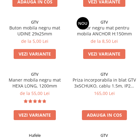
ADAUGA IN COS
VEZI VARIANTE
GTV
GTV
NOU
Buton mobila negru mat
Picior negru mat pentru
UDINE 29x25mm
mobila ANCHOR H:150mm
de la 5,00 Lei
de la 8,50 Lei
VEZI VARIANTE
VEZI VARIANTE
GTV
GTV
Maner mobila negru mat
Priza incorporabila in blat GTV
HEXA LONG, 1200mm
3xSCHUKO, cablu 1.5m, IP20,
negru mat
de la 55,00 Lei
165,00 Lei
VEZI VARIANTE
ADAUGA IN COS
Hafele
GTV