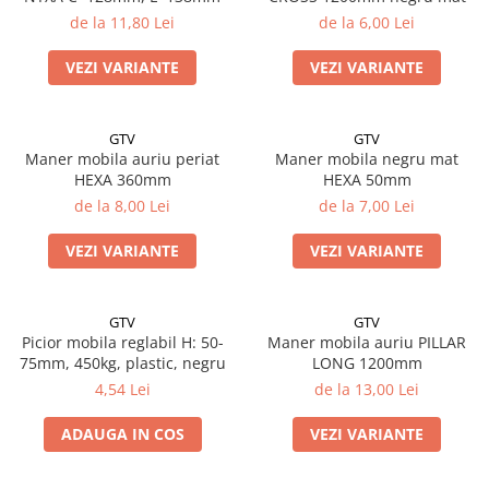
Solutii de curatat & Adezivi
de la 11,80 Lei
de la 6,00 Lei
Profile maner
VEZI VARIANTE
VEZI VARIANTE
Plinte, antistropi & accesorii
Alte accesorii
GTV
GTV
Maner mobila auriu periat
Maner mobila negru mat
HEXA 360mm
HEXA 50mm
de la 8,00 Lei
de la 7,00 Lei
VEZI VARIANTE
VEZI VARIANTE
GTV
GTV
Picior mobila reglabil H: 50-
Maner mobila auriu PILLAR
75mm, 450kg, plastic, negru
LONG 1200mm
4,54 Lei
de la 13,00 Lei
ADAUGA IN COS
VEZI VARIANTE