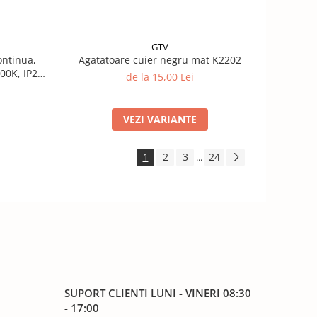
GTV
ntinua,
Agatatoare cuier negru mat K2202
00K, IP20,
de la 15,00 Lei
VEZI VARIANTE
1
2
3
24
...
SUPORT CLIENTI
LUNI - VINERI 08:30
- 17:00