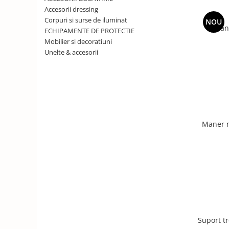
Solutii de curatat & Adezivi
Accesorii dressing
Profile maner
Corpuri si surse de iluminat
NOU
Man
ECHIPAMENTE DE PROTECTIE
Plinte, antistropi & accesorii
Mobilier si decoratiuni
Alte accesorii
Unelte & accesorii
Maner 
Suport t