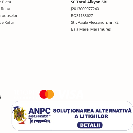
 Plata
SC Total Alkyon SRL
e Retur
J2013000077240
Produselor
RO31133627
de Retur
Str. Vasile Alecsandri, nr. 72
Baia Mare, Maramures
g