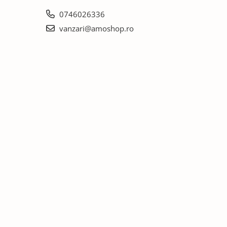
0746026336
vanzari@amoshop.ro