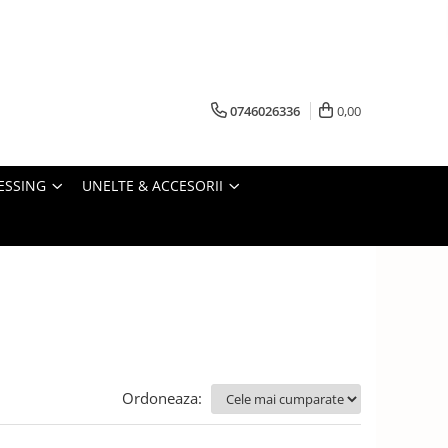
0746026336
0,00
ESSING
UNELTE & ACCESORII
Ordoneaza: