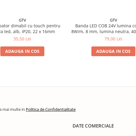
GTV
GTV
pator dimabil cu touch pentru
Banda LED COB 24V lumina co
a led, alb, IP20, 22 x 16mm
8W/m, 8 mm, lumina neutra, 40
5m
35,50 Lei
79,00 Lei
ADAUGA IN COS
ADAUGA IN COS
la mai multe in
Politica de Confidentialitate
DATE COMERCIALE