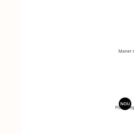
Maner 
NOU
Picior n