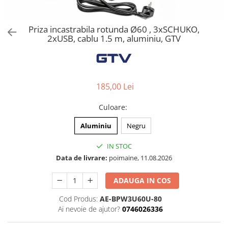
Solutii de curatat & Adezivi
Profile maner
Priza incastrabila rotunda Ø60 , 3xSCHUKO,
Plinte, antistropi & accesorii
2xUSB, cablu 1.5 m, aluminiu, GTV
Alte accesorii
185,00 Lei
Culoare
:
Aluminiu
Negru
IN STOC
Data de livrare:
poimaine, 11.08.2026
ADAUGA IN COS
Cod Produs:
AE-BPW3U60U-80
Ai nevoie de ajutor?
0746026336