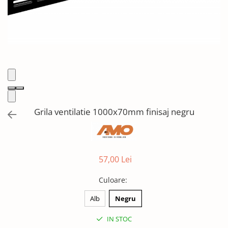
Solutii de curatat & Adezivi
Profile maner
Plinte, antistropi & accesorii
Alte accesorii
Grila ventilatie 1000x70mm finisaj negru
57,00 Lei
Culoare
:
Alb
Negru
IN STOC