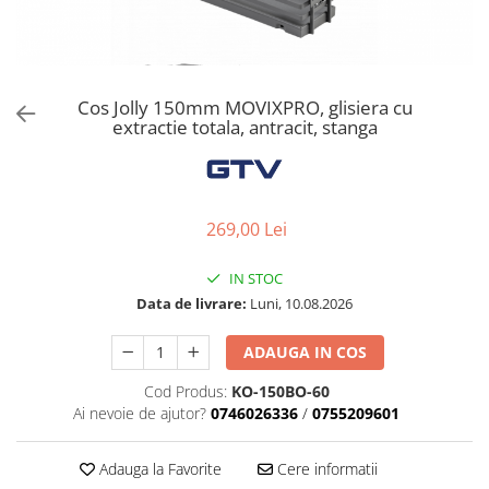
Solutii de curatat & Adezivi
Profile maner
Plinte, antistropi & accesorii
Alte accesorii
Cos Jolly 150mm MOVIXPRO, glisiera cu
extractie totala, antracit, stanga
269,00 Lei
IN STOC
Data de livrare:
Luni, 10.08.2026
ADAUGA IN COS
Cod Produs:
KO-150BO-60
Ai nevoie de ajutor?
0746026336
/
0755209601
Adauga la Favorite
Cere informatii