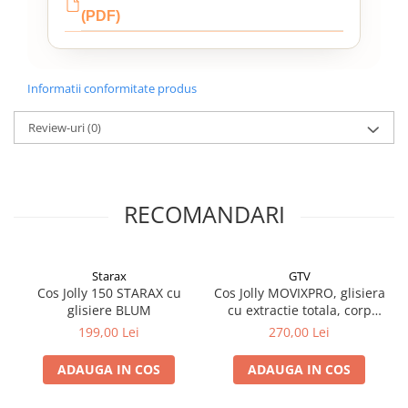
(PDF)
Informatii conformitate produs
Review-uri
(0)
RECOMANDARI
Starax
GTV
Cos Jolly 150 STARAX cu
Cos Jolly MOVIXPRO, glisiera
glisiere BLUM
cu extractie totala, corp
mobila de 150mm, antracit,
199,00 Lei
270,00 Lei
dreapta
ADAUGA IN COS
ADAUGA IN COS