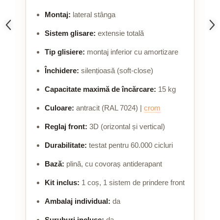
Montaj:
lateral stânga
Sistem glisare:
extensie totală
Tip glisiere:
montaj inferior cu amortizare
Închidere:
silențioasă (soft-close)
Capacitate maximă de încărcare:
15 kg
Culoare:
antracit (RAL 7024) |
crom
Reglaj front:
3D (orizontal și vertical)
Durabilitate:
testat pentru 60.000 cicluri
Bază:
plină, cu covoraș antiderapant
Kit inclus:
1 coș, 1 sistem de prindere front
Ambalaj individual:
da
Șuruburi incluse:
da