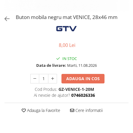
Solutii de curatat & Adezivi
Profile maner
Buton mobila negru mat VENICE, 28x46 mm
Plinte, antistropi & accesorii
Alte accesorii
8,00 Lei
IN STOC
Data de livrare:
Marti, 11.08.2026
ADAUGA IN COS
Cod Produs:
GZ-VENICE-1-20M
Ai nevoie de ajutor?
0746026336
Adauga la Favorite
Cere informatii