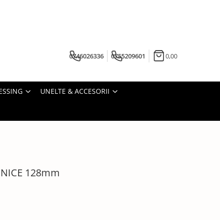
0746026336
0755209601
0,00
ESSING
UNELTE & ACCESORII
VENICE 128mm