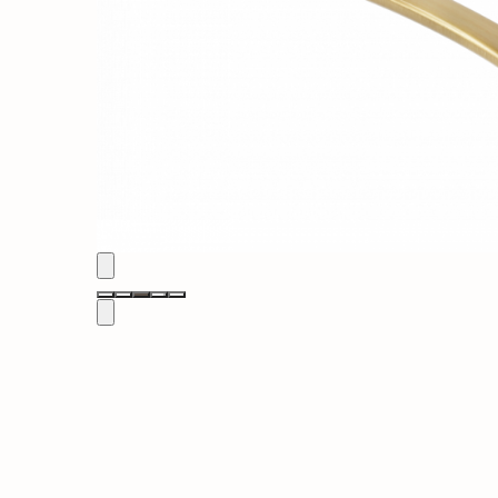
Solutii de curatat & Adezivi
Profile maner
Plinte, antistropi & accesorii
Alte accesorii