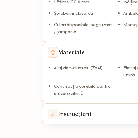
Lățime: 20,6 mm
Înălți
Șuruburi incluse: da
Ambalar
Culori disponibile: negru mat
Montaj:
/ șampanie
Materiale
Aliaj zinc-aluminiu (ZnAl)
Finisaj 
uzură
Construcție durabilă pentru
utilizare zilnică
Instrucțiuni