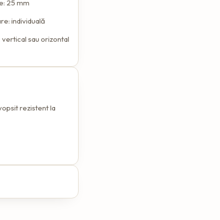
me: 25 mm
e: individuală
 vertical sau orizontal
vopsit rezistent la