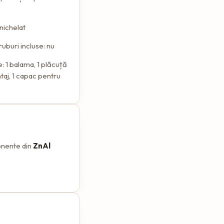
 nichelat
uburi incluse: nu
: 1 balama, 1 plăcuță
aj, 1 capac pentru
nente din
ZnAl