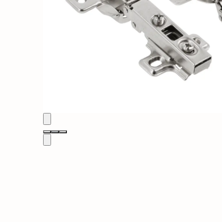
Solutii de curatat & Adezivi
Profile maner
Plinte, antistropi & accesorii
Alte accesorii