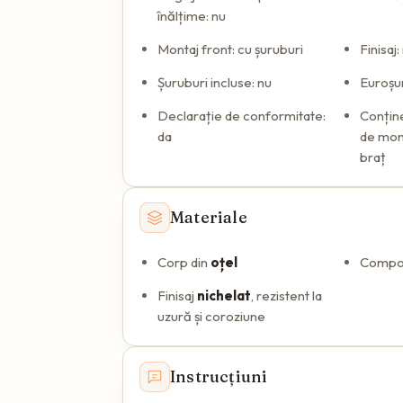
înălțime: nu
Montaj front: cu șuruburi
Finisaj:
Șuruburi incluse: nu
Euroșur
Declarație de conformitate:
Conține
da
de mont
braț
Materiale
Corp din
oțel
Compo
Finisaj
nichelat
, rezistent la
uzură și coroziune
Instrucțiuni