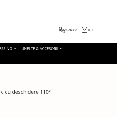
0746026336
0,00
ESSING
UNELTE & ACCESORII
rc cu deschidere 110°