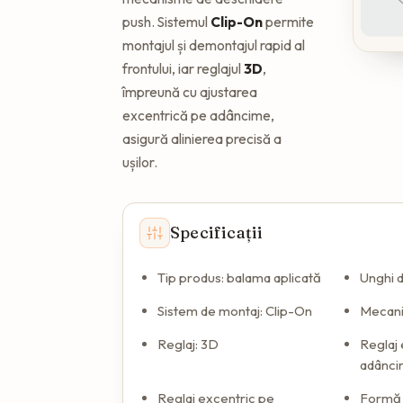
push. Sistemul
Clip-On
permite
montajul și demontajul rapid al
frontului, iar reglajul
3D
,
împreună cu ajustarea
excentrică pe adâncime,
asigură alinierea precisă a
ușilor.
Specificații
Tip produs: balama aplicată
Unghi d
Sistem de montaj: Clip-On
Mecani
Reglaj: 3D
Reglaj 
adânci
Reglaj excentric pe
Formă 