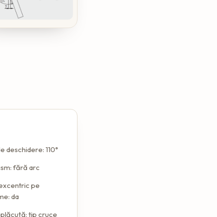
e deschidere: 110°
sm: fără arc
excentric pe
me: da
plăcuță: tip cruce