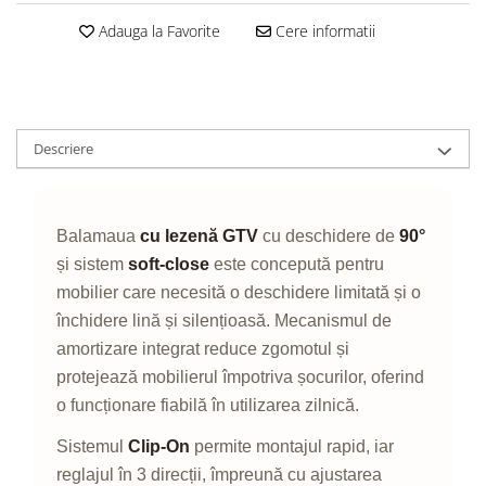
Adauga la Favorite
Cere informatii
Descriere
Balamaua
cu lezenă GTV
cu deschidere de
90°
și sistem
soft-close
este concepută pentru
mobilier care necesită o deschidere limitată și o
închidere lină și silențioasă. Mecanismul de
amortizare integrat reduce zgomotul și
protejează mobilierul împotriva șocurilor, oferind
o funcționare fiabilă în utilizarea zilnică.
Sistemul
Clip-On
permite montajul rapid, iar
reglajul în 3 direcții, împreună cu ajustarea