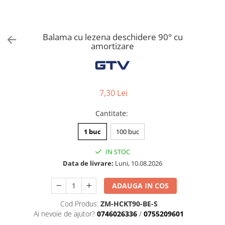
Solutii de curatat & Adezivi
Profile maner
Plinte, antistropi & accesorii
Balama cu lezena deschidere 90° cu
amortizare
Alte accesorii
7,30 Lei
Cantitate
:
1 buc
100 buc
IN STOC
Data de livrare:
Luni, 10.08.2026
ADAUGA IN COS
Cod Produs:
ZM-HCKT90-BE-S
Ai nevoie de ajutor?
0746026336
/
0755209601