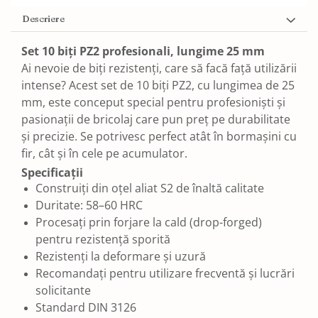
Descriere
Set 10 biți PZ2 profesionali, lungime 25 mm
Ai nevoie de biți rezistenți, care să facă față utilizării
intense? Acest set de 10 biți PZ2, cu lungimea de 25
mm, este conceput special pentru profesioniști și
pasionații de bricolaj care pun preț pe durabilitate
și precizie. Se potrivesc perfect atât în bormașini cu
fir, cât și în cele pe acumulator.
Specificații
Construiți din oțel aliat S2 de înaltă calitate
Duritate: 58–60 HRC
Procesați prin forjare la cald (drop-forged)
pentru rezistență sporită
Rezistenți la deformare și uzură
Recomandați pentru utilizare frecventă și lucrări
solicitante
Standard DIN 3126