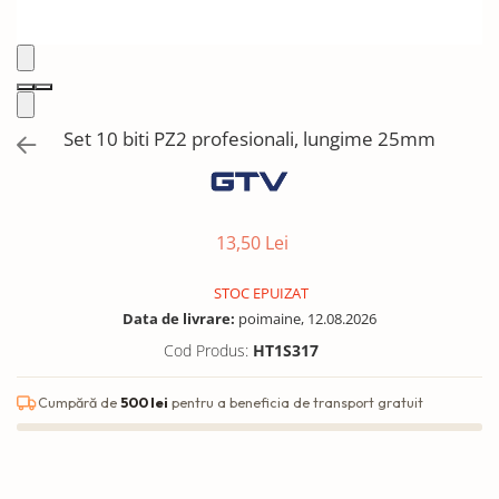
Solutii de curatat & Adezivi
Profile maner
Plinte, antistropi & accesorii
Alte accesorii
Set 10 biti PZ2 profesionali, lungime 25mm
13,50 Lei
STOC EPUIZAT
Data de livrare:
poimaine, 12.08.2026
Cod Produs:
HT1S317
Cumpără de
500 lei
pentru a beneficia de transport gratuit