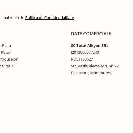
la mai multe in
Politica de Confidentialitate
DATE COMERCIALE
 Plata
SC Total Alkyon SRL
e Retur
J2013000077240
Produselor
RO31133627
de Retur
Str. Vasile Alecsandri, nr. 72
Baia Mare, Maramures