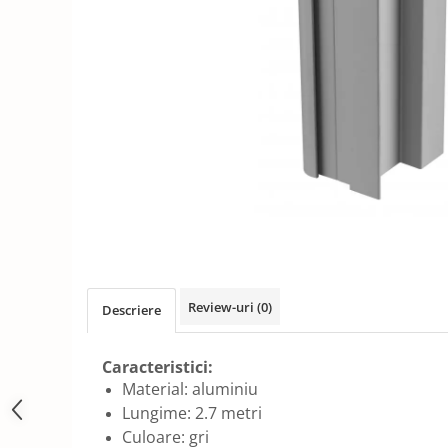
Solutii de curatat & Adezivi
Profile maner
Plinte, antistropi & accesorii
Alte accesorii
Review-uri
(0)
Descriere
Caracteristici:
Material: aluminiu
Lungime: 2.7 metri
Culoare: gri