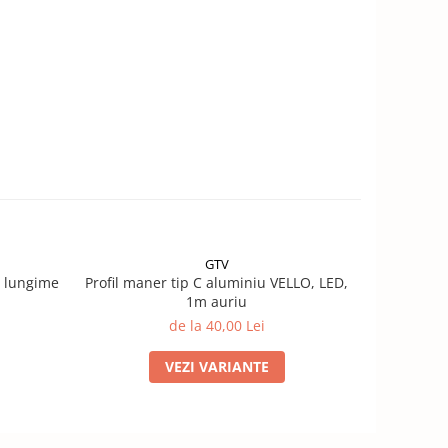
GTV
, lungime
Profil maner tip C aluminiu VELLO, LED,
Profil maner t
1m auriu
de la 40,00 Lei
VEZI VARIANTE