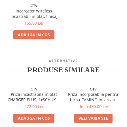
GTV
Incarcator Wireless
incastrabil in blat, finisaj
crom
155,00 Lei
ADAUGA IN COS
ALTERNATIVE
PRODUSE SIMILARE
GTV
GTV
Priza incastrabila in blat
Priza incorporabila pentru
CHARGER PLUS, 1xSCHUKO,
birou CAMINO incarcare
2xUSB, HDMI, incarcare
wireless
272,00 Lei
de la 450,00 Lei
WIRELESS, negru mat
ADAUGA IN COS
VEZI VARIANTE