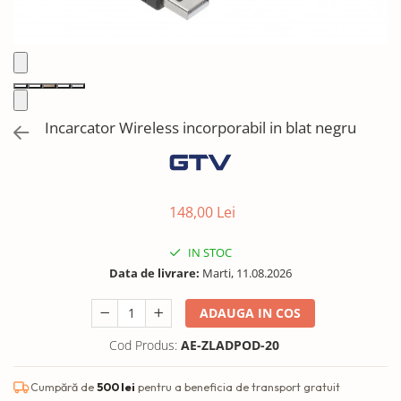
Solutii de curatat & Adezivi
Profile maner
Plinte, antistropi & accesorii
Alte accesorii
Incarcator Wireless incorporabil in blat negru
148,00 Lei
IN STOC
Data de livrare:
Marti, 11.08.2026
ADAUGA IN COS
Cod Produs:
AE-ZLADPOD-20
Cumpără de
500 lei
pentru a beneficia de transport gratuit