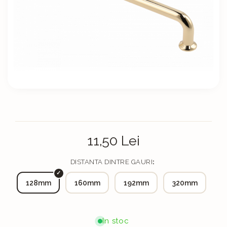
Solutii de curatat & Adezivi
Profile maner
Plinte, antistropi & accesorii
Alte accesorii
11,50 Lei
DISTANTA DINTRE GAURI
:
128mm
160mm
192mm
320mm
In stoc