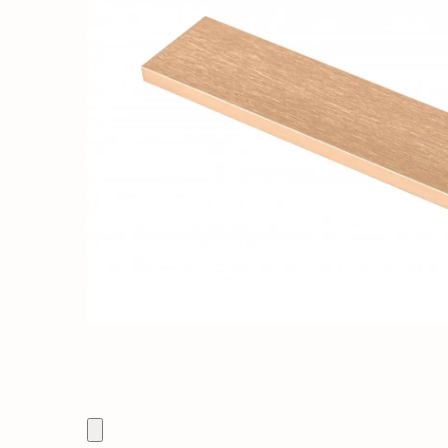
Solutii de curatat & Adezivi
Profile maner
Plinte, antistropi & accesorii
Alte accesorii