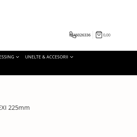
0746026336
0,00
ESSING
UNELTE & ACCESORII
HEXI 225mm