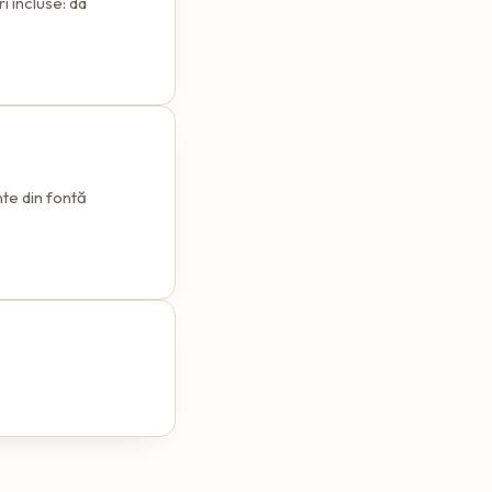
i incluse: da
te din fontă