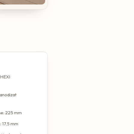
 HEXI
: anodizat
me: 225 mm
: 17,5 mm