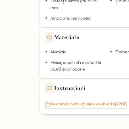
Distanțe dintre găuri: 192
Șurubur
mm
Ambalare: individuală
Materiale
Aluminiu
Elemen
Finisaj anodizat rezistent la
uzură și coroziune
Instrucțiuni
Descarcă instrucțiunile de montaj (PDF)