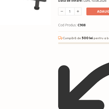
Data de livrare:
Luni, 10.08.2026
ADAUG
Cod Produs:
C908
Cumpără de
500 lei
pentru a b