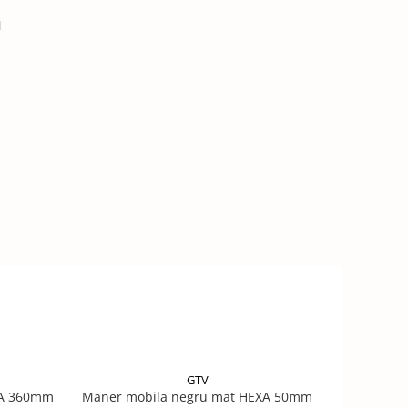
l
GTV
XA 360mm
Maner mobila negru mat HEXA 50mm
Maner 