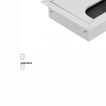
Solutii de curatat & Adezivi
Profile maner
Plinte, antistropi & accesorii
Alte accesorii