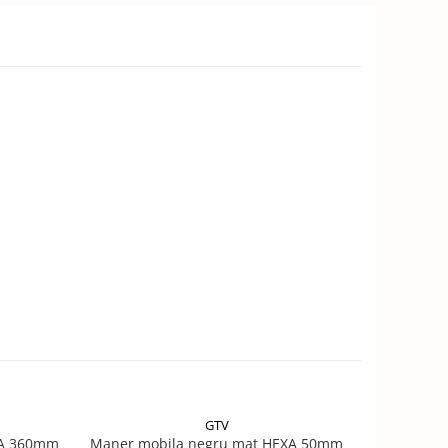
GTV
XA 360mm
Maner mobila negru mat HEXA 50mm
Maner 