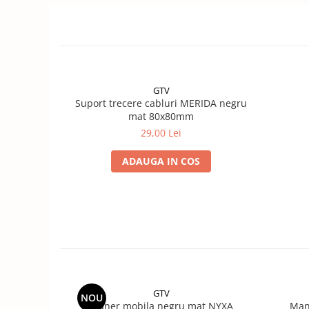
GTV
Suport trecere cabluri MERIDA negru
mat 80x80mm
29,00 Lei
ADAUGA IN COS
GTV
NOU
Maner mobila negru mat NYXA
Man