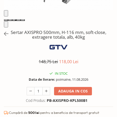
Solutii de curatat & Adezivi
Profile maner
Plinte, antistropi & accesorii
Alte accesorii
Sertar AXISPRO 500mm, H-116 mm, soft-close,
extragere totala, alb, 40kg
148,75 Lei
118,00 Lei
IN STOC
Data de livrare:
poimaine, 11.08.2026
ADAUGA IN COS
Cod Produs:
PB-AXISPRO-KPL500B1
Cumpără de
500 lei
pentru a beneficia de transport gratuit