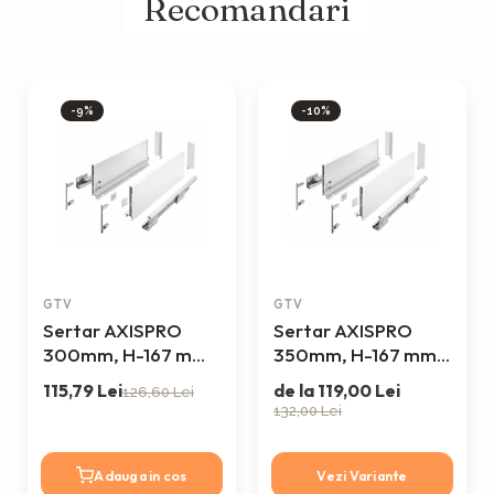
Recomandari
-9%
-10%
GTV
GTV
Sertar AXISPRO
Sertar AXISPRO
300mm, H-167 mm,
350mm, H-167 mm,
soft-close,
soft-close,
115,79 Lei
de la 119,00 Lei
126,60 Lei
extragere totala,
extragere totala,
132,00 Lei
alb, 40kg
alb, 40kg
Adauga in cos
Vezi Variante