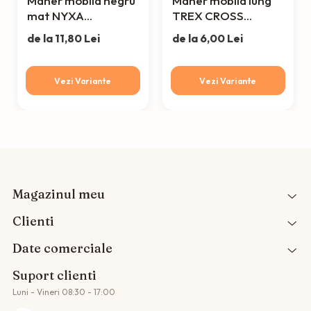
Maner mobila negru
Maner mobila lung
mat NYXA
TREX CROSS
C=128mm, L=138mm
1200mm negru mat
de la 11,80 Lei
de la 6,00 Lei
Vezi Variante
Vezi Variante
Magazinul meu
Clienti
Date comerciale
Suport clienti
Luni - Vineri 08:30 - 17:00