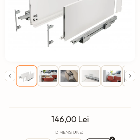
Solutii de curatat & Adezivi
Profile maner
Plinte, antistropi & accesorii
Alte accesorii
146,00 Lei
DIMENSIUNE
: