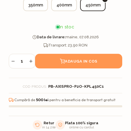
350mm
400mm
450mm
In stoc
Data de livrare:
maine, 07.08.2026
ADAUGA IN COS
PB-AXISPRO-P2O-KPL450C1
COD PRODUS:
Cumpără de
500 lei
pentru a beneficia de transport gratuit
Retur
Plata 100% sigura
in 14 zile
online cu cardul