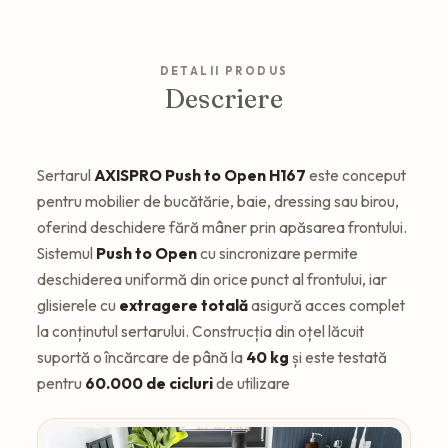
DETALII PRODUS
Descriere
Sertarul
AXISPRO Push to Open H167
este conceput
pentru mobilier de bucătărie, baie, dressing sau birou,
oferind deschidere fără mâner prin apăsarea frontului.
Sistemul
Push to Open
cu sincronizare permite
deschiderea uniformă din orice punct al frontului, iar
glisierele cu
extragere totală
asigură acces complet
la conținutul sertarului. Construcția din oțel lăcuit
suportă o încărcare de până la
40 kg
și este testată
pentru
60.000 de cicluri
de utilizare