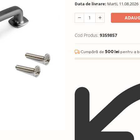
Data de livrare:
Marti, 11.08.2026
ADAUG
Cod Produs:
9359857
Cumpără de
500 lei
pentru a b