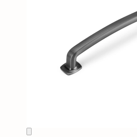
Solutii de curatat & Adezivi
Profile maner
Plinte, antistropi & accesorii
Alte accesorii