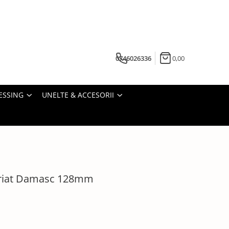
0746026336
0,00
ESSING
UNELTE & ACCESORII
eriat Damasc 128mm