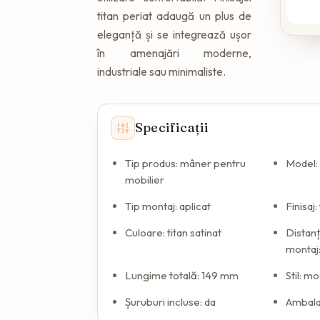
titan periat adaugă un plus de
eleganță și se integrează ușor
în amenajări moderne,
industriale sau minimaliste.
Specificații
Tip produs: mâner pentru
Model
mobilier
Tip montaj: aplicat
Finisaj:
Culoare: titan satinat
Distanț
montaj
Lungime totală: 149 mm
Stil: m
Șuruburi incluse: da
Ambalar