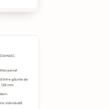
: DAMASC
 titan periat
ă între găurile de
: 128 mm
odern
e: individuală