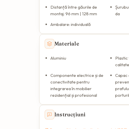
Distanță între găurile de
Șurubur
montaj: 96 mm | 128 mm
da
Ambalare: individuală
Materiale
Aluminiu
Plastic
calitat
Componente electrice și de
Capac 
conectivitate pentru
preven
integrarea în mobilier
prafulu
rezidențial și profesional
porturi
Instrucțiuni