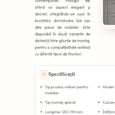
contemporan. Finisajul alb
oferă un aspect elegant și
discret, integrându-se ușor în
bucătării, dormitoare, băi sau
alte piese de mobilier. Este
disponibil în două variante de
distanță între găurile de montaj,
pentru o compatibilitate extinsă
cu diferite tipuri de fronturi.
Specificații
Tip produs: mâner pentru
Model
mobilier
Tip montaj: aplicat
Culoare
Lungime: 126 | 191 mm
Înălțim