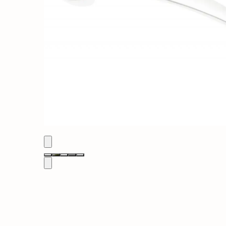
Solutii de curatat & Adezivi
Profile maner
Plinte, antistropi & accesorii
Alte accesorii