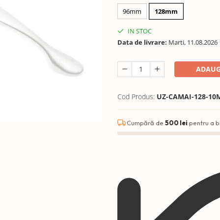
96mm
128mm
IN STOC
Data de livrare:
Marti, 11.08.2026
ADAUG
Cod Produs:
UZ-CAMAI-128-10
Cumpără de
500 lei
pentru a b