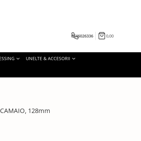
0746026336
0,00
ESSING
UNELTE & ACCESORII
t CAMAIO, 128mm