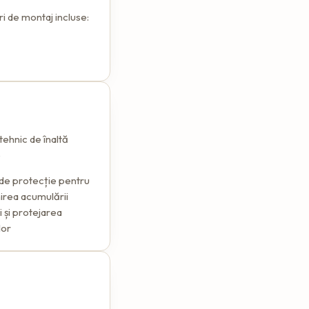
i de montaj incluse:
 tehnic de înaltă
e
de protecție pentru
irea acumulării
i și protejarea
lor