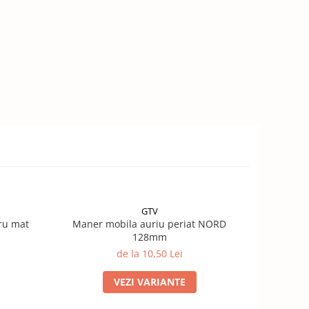
GTV
ru mat
Maner mobila auriu periat NORD
Maner 
128mm
de la 10,50 Lei
VEZI VARIANTE