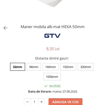
Solutii de curatat & Adezivi
Profile maner
Plinte, antistropi & accesorii
Alte accesorii
Maner mobila alb mat HEXA 50mm
8,30 Lei
Distanta dintre gauri
:
32mm
96mm
160mm
192mm
320mm
1056mm
IN STOC
Data de livrare:
maine, 07.08.2026
ADAUGA IN COS