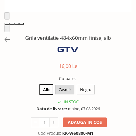
Solutii de curatat & Adezivi
Profile maner
Plinte, antistropi & accesorii
Alte accesorii
Grila ventilatie 484x60mm finisaj alb
16,00 Lei
Culoare
:
Alb
Casmir
Negru
IN STOC
Data de livrare:
maine, 07.08.2026
ADAUGA IN COS
Cod Produs:
KK-W60800-M1