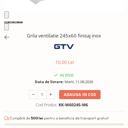
Solutii de curatat & Adezivi
Profile maner
Plinte, antistropi & accesorii
Alte accesorii
Grila ventilatie 245x60 finisaj inox
10,00 Lei
IN STOC
Data de livrare:
Marti, 11.08.2026
ADAUGA IN COS
Cod Produs:
KK-W60245-M6
Cumpără de
500 lei
pentru a beneficia de transport gratuit