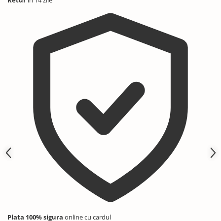
Retur
in 14 zile
Plata 100% sigura
online cu cardul