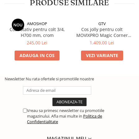
PRODUSE SIMILARE
AMOSHOP
GTV
NOU
Cos rotativ pentru colt 3/4,
Cos jolly pentru colt
H700 mm, crom
MOVIXPRO Magic Corner
450mm, antracit
245,00 Lei
1.409,00 Lei
ADAUGA IN COS
VEZI VARIANTE
Newsletter
Nu rata ofertele si promotiile noastre
Vreau sa primesc newsletter cu promotiile
magazinului. Afla mai multe in
Politica de
Confidentialitate
MAGAZINUL MEU