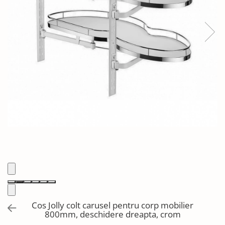
Solutii de curatat & Adezivi
Profile maner
Plinte, antistropi & accesorii
Alte accesorii
Cos Jolly colt carusel pentru corp mobilier
800mm, deschidere dreapta, crom