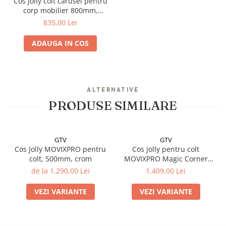
Cos Jolly colt carusel pentru
corp mobilier 800mm,
deschidere stanga, crom
835,00 Lei
ADAUGA IN COS
ALTERNATIVE
PRODUSE SIMILARE
GTV
GTV
Cos Jolly MOVIXPRO pentru
Cos jolly pentru colt
colt, 500mm, crom
MOVIXPRO Magic Corner
450mm, antracit
de la 1.290,00 Lei
1.409,00 Lei
VEZI VARIANTE
VEZI VARIANTE