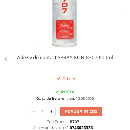
Solutii de curatat & Adezivi
Profile maner
Plinte, antistropi & accesorii
Alte accesorii
Adeziv de contact SPRAY-KON B707 600ml
59,00 Lei
IN STOC
Data de livrare:
Luni, 10.08.2026
ADAUGA IN COS
Cod Produs:
B707
Ai nevoie de ajutor?
0746026336