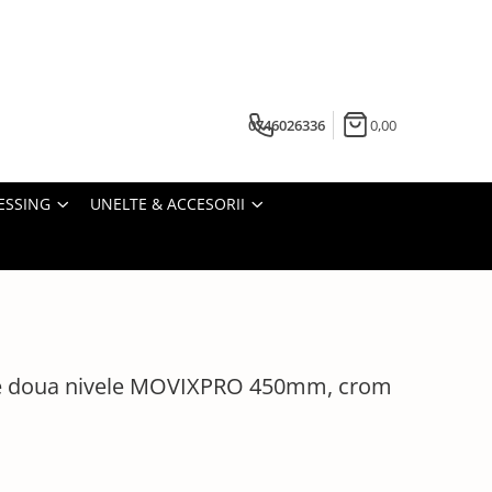
0746026336
0,00
ESSING
UNELTE & ACCESORII
 pe doua nivele MOVIXPRO 450mm, crom