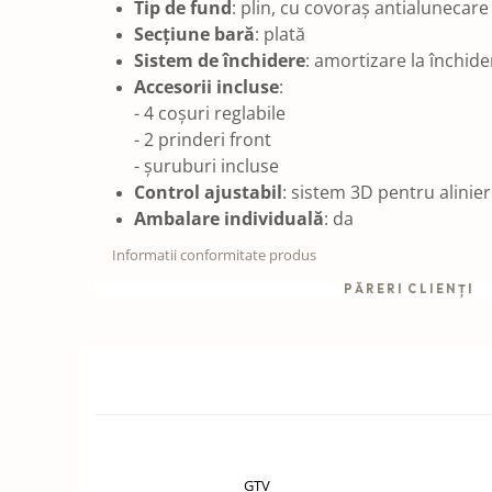
Tip de fund
: plin, cu covoraș antialunecare
Secțiune bară
: plată
Sistem de închidere
: amortizare la închide
Accesorii incluse
:
- 4 coșuri reglabile
- 2 prinderi front
- șuruburi incluse
Control ajustabil
: sistem 3D pentru alinier
Ambalare individuală
: da
Informatii conformitate produs
PĂRERI CLIENȚI
GTV