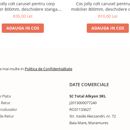
Jolly colt carusel pentru corp
Cos Jolly colt carusel pentr
er 800mm, deschidere stanga,
mobilier 800mm, deschidere d
crom
crom
835,00 Lei
810,00 Lei
ADAUGA IN COS
ADAUGA IN COS
la mai multe in
Politica de Confidentialitate
DATE COMERCIALE
 Plata
SC Total Alkyon SRL
e Retur
J2013000077240
Produselor
RO31133627
de Retur
Str. Vasile Alecsandri, nr. 72
Baia Mare, Maramures