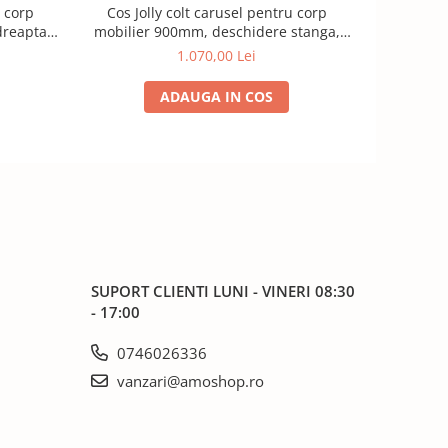
u corp
Cos Jolly colt carusel pentru corp
Cos Jol
reapta,
mobilier 900mm, deschidere stanga,
mobilier 
crom
1.070,00 Lei
ADAUGA IN COS
SUPORT CLIENTI
LUNI - VINERI 08:30
- 17:00
0746026336
vanzari@amoshop.ro