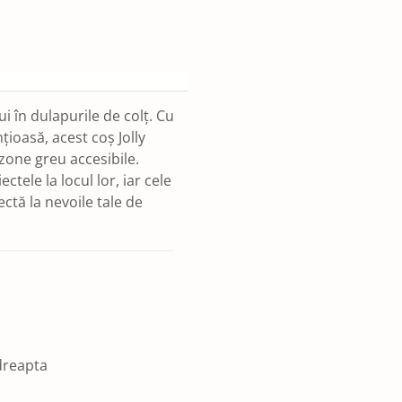
i în dulapurile de colț. Cu
țioasă, acest coș Jolly
 zone greu accesibile.
ctele la locul lor, iar cele
tă la nevoile tale de
 dreapta