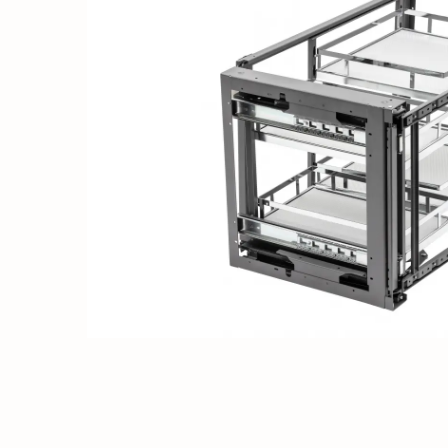
Solutii de curatat & Adezivi
Profile maner
Plinte, antistropi & accesorii
Alte accesorii