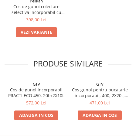
Pelikan
Cos de gunoi colectare
selectiva incorporabil cu
doua compartimente de 14L
398,00 Lei
VEZI VARIANTE
PRODUSE SIMILARE
GTV
GTV
Cos de gunoi incorporabil
Cos gunoi pentru bucatarie
PRACTI ECO 450, 20L+2X10L
incorporabil, 400, 2X20L,
soft-close, extractie totala,
572,00 Lei
471,00 Lei
gri antracit
ADAUGA IN COS
ADAUGA IN COS