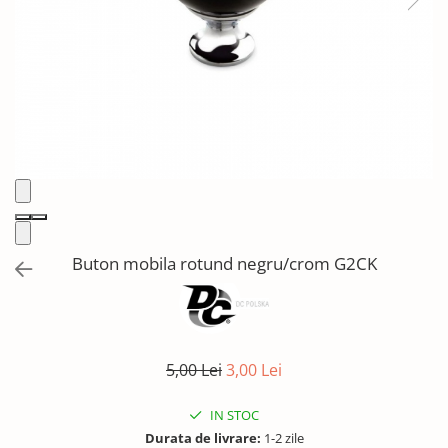
Solutii de curatat & Adezivi
Profile maner
Plinte, antistropi & accesorii
Alte accesorii
Buton mobila rotund negru/crom G2CK
5,00 Lei
3,00 Lei
IN STOC
Durata de livrare:
1-2 zile