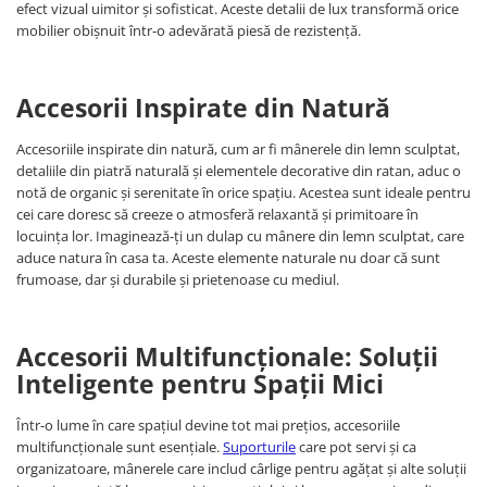
efect vizual uimitor și sofisticat. Aceste detalii de lux transformă orice
mobilier obișnuit într-o adevărată piesă de rezistență.
Accesorii Inspirate din Natură
Accesoriile inspirate din natură, cum ar fi mânerele din lemn sculptat,
detaliile din piatră naturală și elementele decorative din ratan, aduc o
notă de organic și serenitate în orice spațiu. Acestea sunt ideale pentru
cei care doresc să creeze o atmosferă relaxantă și primitoare în
locuința lor. Imaginează-ți un dulap cu mânere din lemn sculptat, care
aduce natura în casa ta. Aceste elemente naturale nu doar că sunt
frumoase, dar și durabile și prietenoase cu mediul.
Accesorii Multifuncționale: Soluții
Inteligente pentru Spații Mici
Într-o lume în care spațiul devine tot mai prețios, accesoriile
multifuncționale sunt esențiale.
Suporturile
care pot servi și ca
organizatoare, mânerele care includ cârlige pentru agățat și alte soluții