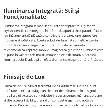
Iluminarea Integrată: Stil și
Funcționalitate
Iluminarea integrată în mobilier nu este doar practică, ci și foarte
stylish. Benzile LED integrate în rafturi, dulapuri și chiar paturi oferă o
lumină ambientală plăcută și contribuie la crearea unei atmosfere
moderne și sofisticate. Aceste soluții de iluminat sunt eficiente din
punct de vedere energetic și pot fi controlate cu ușurință prin
telecomenzi sau aplicații mobile. Imaginează-ți o vitrină iluminată care
îți pune în valoare cele mai frumoase obiecte decorative. Această
iluminare subtilă adaugă un efect dramatic și elegant oricărei încăperi.
Finisaje de Lux
Finisajele de lux, cum ar fi cromul lucios, aurul rose și cuprul, sunt
preferate pentru a adăuga un element de rafinament în designul
mobilierului. Acestea sunt folosite în special pentru mânere, butoane
și alte accesorii vizibile, oferind un contrast elegant și o notă de
opulență. De exemplu, mânerele aur rose pe un dulap alb pot crea un