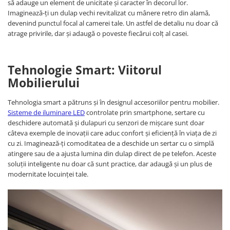
să adauge un element de unicitate și caracter în decorul lor.
Imaginează-ți un dulap vechi revitalizat cu mânere retro din alamă,
devenind punctul focal al camerei tale. Un astfel de detaliu nu doar că
atrage privirile, dar și adaugă o poveste fiecărui colț al casei.
Tehnologie Smart: Viitorul
Mobilierului
Tehnologia smart a pătruns și în designul accesoriilor pentru mobilier.
Sisteme de iluminare LED
controlate prin smartphone, sertare cu
deschidere automată și dulapuri cu senzori de mișcare sunt doar
câteva exemple de inovații care aduc confort și eficiență în viața de zi
cu zi. Imaginează-ți comoditatea de a deschide un sertar cu o simplă
atingere sau de a ajusta lumina din dulap direct de pe telefon. Aceste
soluții inteligente nu doar că sunt practice, dar adaugă și un plus de
modernitate locuinței tale.