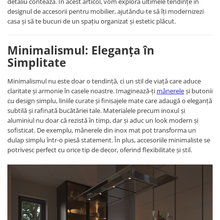
detaliu contează. În acest articol, vom explora ultimele tendințe în
designul de accesorii pentru mobilier, ajutându-te să îți modernizezi
casa și să te bucuri de un spațiu organizat și estetic plăcut.
Minimalismul: Eleganța în
Simplitate
Minimalismul nu este doar o tendință, ci un stil de viață care aduce
claritate și armonie în casele noastre. Imaginează-ți
mânerele
și butonii
cu design simplu, liniile curate și finisajele mate care adaugă o eleganță
subtilă și rafinată bucătăriei tale. Materialele precum inoxul și
aluminiul nu doar că rezistă în timp, dar și aduc un look modern și
sofisticat. De exemplu, mânerele din inox mat pot transforma un
dulap simplu într-o piesă statement. În plus, accesoriile minimaliste se
potrivesc perfect cu orice tip de decor, oferind flexibilitate și stil.