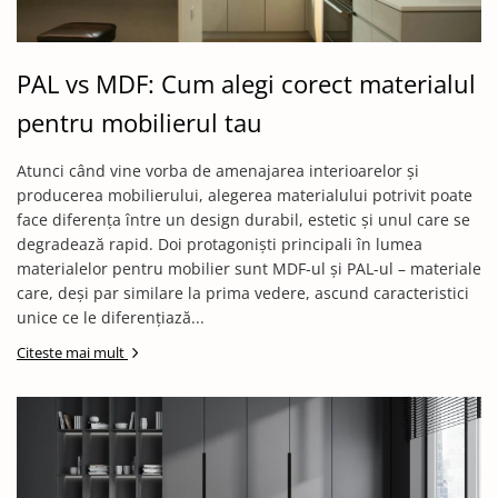
Solutii de curatat & Adezivi
Profile maner
Plinte, antistropi & accesorii
PAL vs MDF: Cum alegi corect materialul
Alte accesorii
pentru mobilierul tau
Atunci când vine vorba de amenajarea interioarelor și
producerea mobilierului, alegerea materialului potrivit poate
face diferența între un design durabil, estetic și unul care se
degradează rapid. Doi protagoniști principali în lumea
materialelor pentru mobilier sunt MDF-ul și PAL-ul – materiale
care, deși par similare la prima vedere, ascund caracteristici
unice ce le diferențiază...
Citeste mai mult