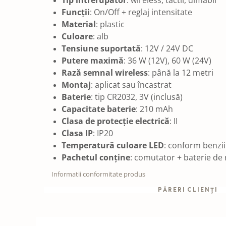
Tip întrerupător
: wireless, tactil, dimabil
Funcții
: On/Off + reglaj intensitate
Material
: plastic
Culoare
: alb
Tensiune suportată
: 12V / 24V DC
Putere maximă
: 36 W (12V), 60 W (24V)
Rază semnal wireless
: până la 12 metri
Montaj
: aplicat sau încastrat
Baterie
: tip CR2032, 3V (inclusă)
Capacitate baterie
: 210 mAh
Clasa de protecție electrică
: II
Clasa IP
: IP20
Temperatură culoare LED
: conform benzi
Pachetul conține
: comutator + baterie de
Informatii conformitate produs
PĂRERI CLIENȚI