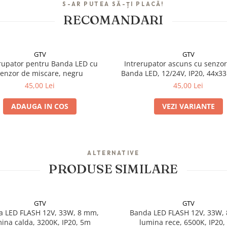
S-AR PUTEA SĂ-ȚI PLACĂ!
RECOMANDARI
GTV
GTV
rupator pentru Banda LED cu
Intrerupator ascuns cu senzo
senzor de miscare, negru
Banda LED, 12/24V, IP20, 44x3
m cablu
45,00 Lei
45,00 Lei
ADAUGA IN COS
VEZI VARIANTE
ALTERNATIVE
PRODUSE SIMILARE
GTV
GTV
 LED FLASH 12V, 33W, 8 mm,
Banda LED FLASH 12V, 33W,
ina calda, 3200K, IP20, 5m
lumina rece, 6500K, IP20,