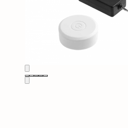
Solutii de curatat & Adezivi
Profile maner
Plinte, antistropi & accesorii
Alte accesorii