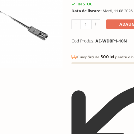
IN STOC
Data de livrare:
Marti, 11.08.2026
ADAUG
Cod Produs:
AE-WDBP1-10N
Cumpără de
500 lei
pentru a b