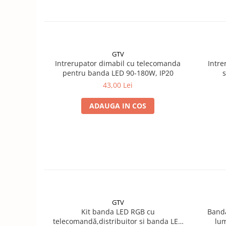
GTV
Intrerupator dimabil cu telecomanda
Intre
pentru banda LED 90-180W, IP20
43,00 Lei
ADAUGA IN COS
GTV
Kit banda LED RGB cu
Banda
telecomandă,distribuitor si banda LED
lum