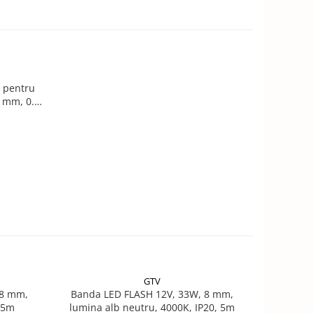
r pentru
3 mm, 0.5
GTV
 8 mm,
Banda LED FLASH 12V, 33W, 8 mm,
Banda LE
 5m
lumina alb neutru, 4000K, IP20, 5m
8W/m, 8 mm