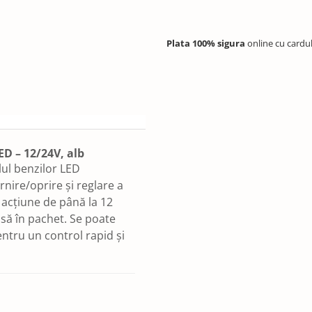
Plata 100% sigura
online cu cardu
ED – 12/24V, alb
lul benzilor LED
rnire/oprire și reglare a
e acțiune de până la 12
usă în pachet. Se poate
entru un control rapid și