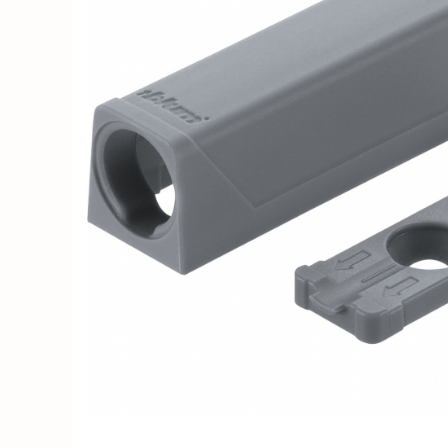
Solutii de curatat & Adezivi
Profile maner
Plinte, antistropi & accesorii
Alte accesorii