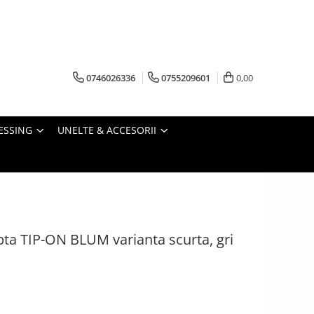
0746026336
0755209601
0,00
ESSING
UNELTE & ACCESORII
pta TIP-ON BLUM varianta scurta, gri