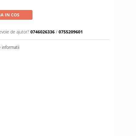
A IN COS
evoie de ajutor?
0746026336
/
0755209601
informatii