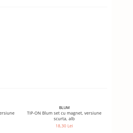
BLUM
ersiune
TIP-ON Blum set cu magnet, versiune
Placuta a
scurta, alb
18,30 Lei