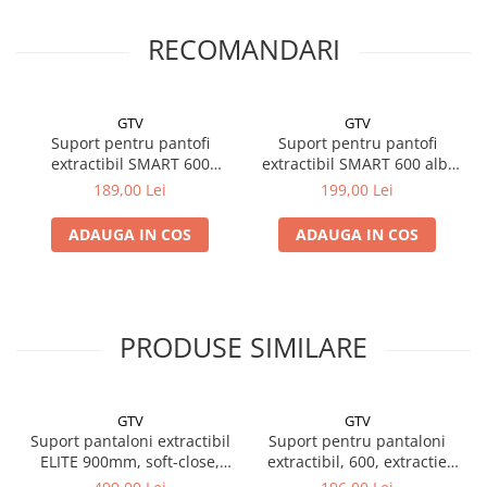
RECOMANDARI
GTV
GTV
Suport pentru pantofi
Suport pentru pantofi
extractibil SMART 600
extractibil SMART 600 alb,
antracit, extensie totală,
extensie totală, soft-close,
189,00 Lei
199,00 Lei
soft-close, sine incluse
sine incluse
ADAUGA IN COS
ADAUGA IN COS
PRODUSE SIMILARE
GTV
GTV
Suport pantaloni extractibil
Suport pentru pantaloni
ELITE 900mm, soft-close,
extractibil, 600, extractie
alb
totala, antracit, soft-close