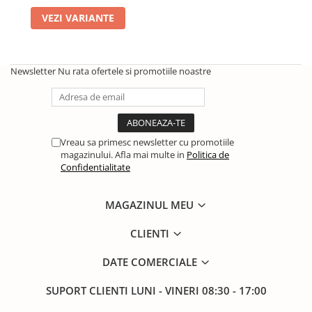
Solutii de curatat & Adezivi
VEZI VARIANTE
Profile maner
Plinte, antistropi & accesorii
Alte accesorii
Newsletter
Nu rata ofertele si promotiile noastre
Vreau sa primesc newsletter cu promotiile
magazinului. Afla mai multe in
Politica de
Confidentialitate
MAGAZINUL MEU
CLIENTI
DATE COMERCIALE
SUPORT CLIENTI
LUNI - VINERI 08:30 - 17:00