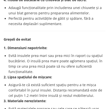
Adaugă funcționalitate prin includerea unei chiuvete și a
unui blat generos pentru prepararea alimentelor.
Perfectă pentru activitățile de gătit și spălare, fără a
necesita deplasări suplimentare.
Greșeli de evitat
1. Dimensiuni nepotrivite:
Evită insulele prea mari sau prea mici în raport cu spațiul
bucătăriei. O insulă prea mare poate aglomera spațiul, în
timp ce una prea mică poate să nu ofere suficientă
funcționalitate.
2. Lipsa spațiului de mișcare:
Asigură-te că există suficient spațiu pentru a te mișca
confortabil în jurul insulei. Distanța recomandată este de
cel puțin 1.2 metri între insulă și restul mobilierului.
3. Materiale nerezistente:
Evită materialele poroase sau cele care se pătează ușor