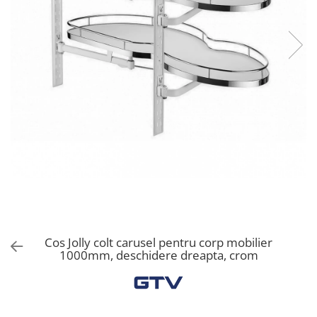
Solutii de curatat & Adezivi
Profile maner
Plinte, antistropi & accesorii
Alte accesorii
Cos Jolly colt carusel pentru corp mobilier
1000mm, deschidere dreapta, crom