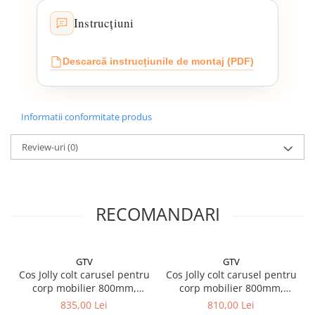
Instrucțiuni
Descarcă instrucțiunile de montaj (PDF)
Informatii conformitate produs
Review-uri
(0)
RECOMANDARI
GTV
GTV
Cos Jolly colt carusel pentru
Cos Jolly colt carusel pentru
corp mobilier 800mm,
corp mobilier 800mm,
deschidere stanga, crom
deschidere dreapta, crom
835,00 Lei
810,00 Lei